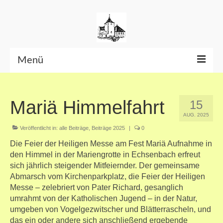
Menü
Beiträge bis Juni 2026
Mariä Himmelfahrt
15
Datenschutzerklärung
AUG. 2025
Veröffentlicht in:
alle Beiträge
,
Beiträge 2025
|
0
Die Feier der Heiligen Messe am Fest Mariä Aufnahme in
den Himmel in der Mariengrotte in Echsenbach erfreut
sich jährlich steigender Mitfeiernder. Der gemeinsame
Abmarsch vom Kirchenparkplatz, die Feier der Heiligen
Messe – zelebriert von Pater Richard, gesanglich
umrahmt von der Katholischen Jugend – in der Natur,
umgeben von Vogelgezwitscher und Blätterrascheln, und
das ein oder andere sich anschließend ergebende