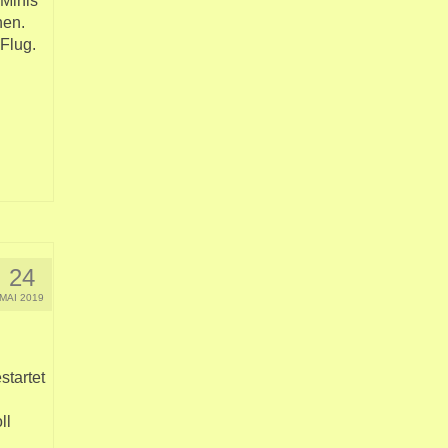
 Minis
hen.
Flug.
24
MAI 2019
tartet
ll