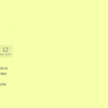
12
MAI 2019
ht in
nten
sche