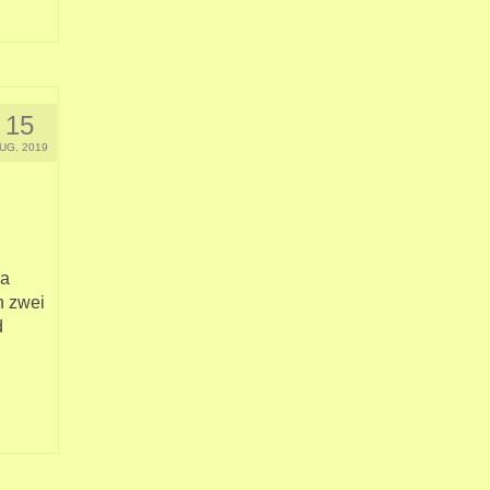
15
UG. 2019
Da
n zwei
d