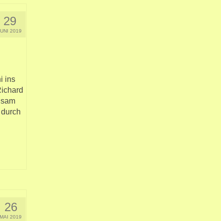
29
JUNI 2019
i ins
Richard
nsam
 durch
26
MAI 2019