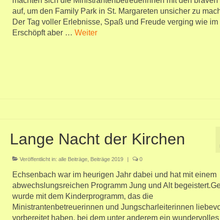
machten sich die Ministrantenbetreuerinnen mit den braven
auf, um den Family Park in St. Margareten unsicher zu mac
Der Tag voller Erlebnisse, Spaß und Freude verging wie im 
Erschöpft aber …
Weiter
Lange Nacht der Kirchen
Veröffentlicht in:
alle Beiträge
,
Beiträge 2019
|
0
Echsenbach war im heurigen Jahr dabei und hat mit einem
abwechslungsreichen Programm Jung und Alt begeistert.Ges
wurde mit dem Kinderprogramm, das die
Ministrantenbetreuerinnen und Jungscharleiterinnen liebevo
vorbereitet haben, bei dem unter anderem ein wundervolles