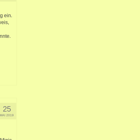
g ein.
weis,
nnte.
25
MAI 2019