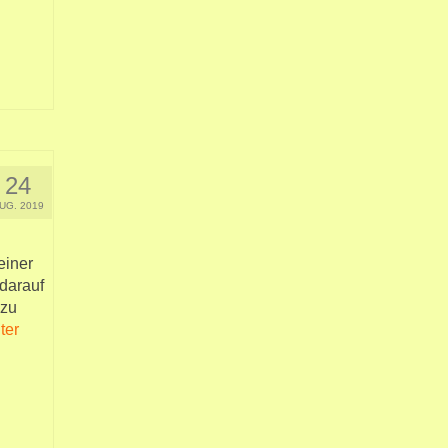
24
UG. 2019
einer
 darauf
 zu
ter