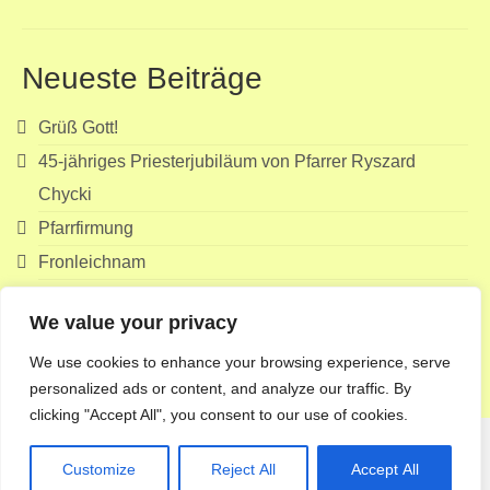
Neueste Beiträge
Grüß Gott!
45-jähriges Priesterjubiläum von Pfarrer Ryszard
Chycki
Pfarrfirmung
Fronleichnam
Erstkommunion
We value your privacy
Suchen
We use cookies to enhance your browsing experience, serve
nach:
personalized ads or content, and analyze our traffic. By
clicking "Accept All", you consent to our use of cookies.
Customize
Reject All
Accept All
© 2026 Pfarre Echsenbach