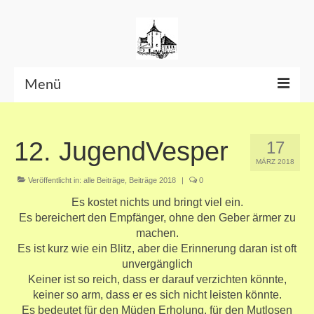
Menü
Beiträge bis Juni 2026
12. JugendVesper
17
Datenschutzerklärung
MÄRZ 2018
Veröffentlicht in:
alle Beiträge
,
Beiträge 2018
|
0
Es kostet nichts und bringt viel ein.
Es bereichert den Empfänger, ohne den Geber ärmer zu
machen.
Es ist kurz wie ein Blitz, aber die Erinnerung daran ist oft
unvergänglich
Keiner ist so reich, dass er darauf verzichten könnte,
keiner so arm, dass er es sich nicht leisten könnte.
Es bedeutet für den Müden Erholung, für den Mutlosen