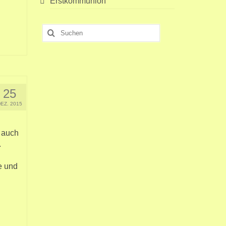
Erstkommunion
Suchen
nach:
25
DEZ. 2015
 auch
.
e und