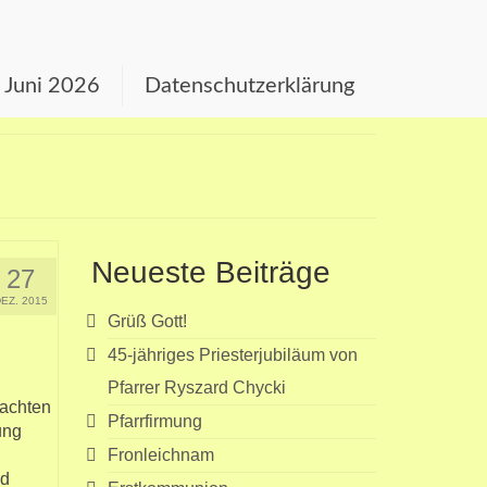
s Juni 2026
Datenschutzerklärung
Neueste Beiträge
27
DEZ. 2015
Grüß Gott!
45-jähriges Priesterjubiläum von
Pfarrer Ryszard Chycki
nachten
Pfarrfirmung
ung
Fronleichnam
nd