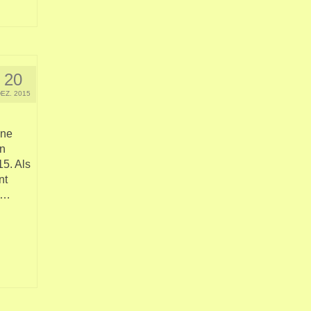
20
DEZ. 2015
ine
en
15. Als
nt
 …