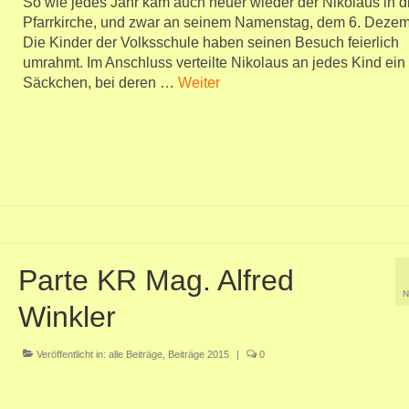
So wie jedes Jahr kam auch heuer wieder der Nikolaus in d
Pfarrkirche, und zwar an seinem Namenstag, dem 6. Dezem
Die Kinder der Volksschule haben seinen Besuch feierlich
umrahmt. Im Anschluss verteilte Nikolaus an jedes Kind ein
Säckchen, bei deren …
Weiter
Parte KR Mag. Alfred
N
Winkler
Veröffentlicht in:
alle Beiträge
,
Beiträge 2015
|
0