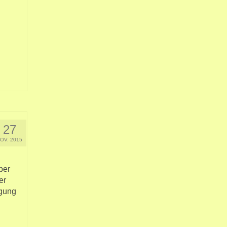
27
OV. 2015
ber
er
egung