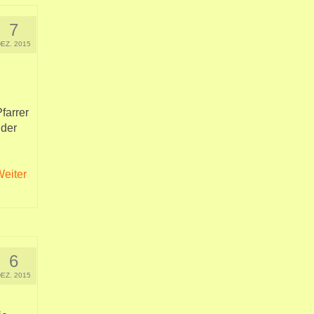
7
DEZ. 2015
farrer
 der
eiter
6
DEZ. 2015