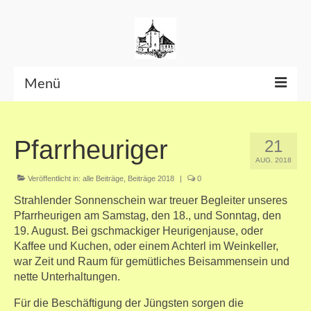
Menü
Beiträge bis Juni 2026
Pfarrheuriger
21
Datenschutzerklärung
AUG. 2018
Veröffentlicht in:
alle Beiträge
,
Beiträge 2018
|
0
Strahlender Sonnenschein war treuer Begleiter unseres
Pfarrheurigen am Samstag, den 18., und Sonntag, den
19. August. Bei gschmackiger Heurigenjause, oder
Kaffee und Kuchen, oder einem Achterl im Weinkeller,
war Zeit und Raum für gemütliches Beisammensein und
nette Unterhaltungen.
Für die Beschäftigung der Jüngsten sorgen die