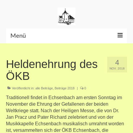
Menü
Beiträge bis Juni 2026
Heldenehrung des
4
Datenschutzerklärung
NOV. 2018
ÖKB
Veröffentlicht in:
alle Beiträge
,
Beiträge 2018
|
0
Traditionell findet in Echsenbach am ersten Sonntag im
November die Ehrung der Gefallenen der beiden
Weltkriege statt. Nach der Heiligen Messe, die von Dr.
Jan Pracz und Pater Richard zelebriert und von der
Musikkapelle Echsenbach musikalisch umrahmt worden
ist, versammelten sich der ÖKB Echsenbach, die