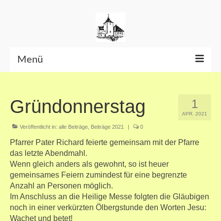
Menü
Beiträge bis Juni 2026
Gründonnerstag
1
Datenschutzerklärung
APR. 2021
Veröffentlicht in:
alle Beiträge
,
Beiträge 2021
|
0
Pfarrer Pater Richard feierte gemeinsam mit der Pfarre
das letzte Abendmahl.
Wenn gleich anders als gewohnt, so ist heuer
gemeinsames Feiern zumindest für eine begrenzte
Anzahl an Personen möglich.
Im Anschluss an die Heilige Messe folgten die Gläubigen
noch in einer verkürzten Ölbergstunde den Worten Jesu:
Wachet und betet!