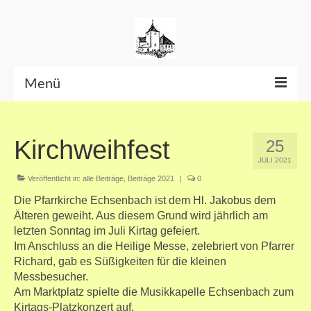
Menü
Beiträge bis Juni 2026
Kirchweihfest
25
Datenschutzerklärung
JULI 2021
Veröffentlicht in:
alle Beiträge
,
Beiträge 2021
|
0
Die Pfarrkirche Echsenbach ist dem Hl. Jakobus dem
Älteren geweiht. Aus diesem Grund wird jährlich am
letzten Sonntag im Juli Kirtag gefeiert.
Im Anschluss an die Heilige Messe, zelebriert von Pfarrer
Richard, gab es Süßigkeiten für die kleinen
Messbesucher.
Am Marktplatz spielte die Musikkapelle Echsenbach zum
Kirtags-Platzkonzert auf.