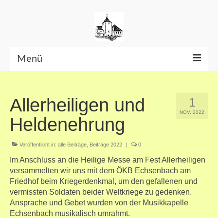
Menü
Beiträge bis Juni 2026
Allerheiligen und
1
Datenschutzerklärung
NOV. 2022
Heldenehrung
Veröffentlicht in:
alle Beiträge
,
Beiträge 2022
|
0
Im Anschluss an die Heilige Messe am Fest Allerheiligen
versammelten wir uns mit dem ÖKB Echsenbach am
Friedhof beim Kriegerdenkmal, um den gefallenen und
vermissten Soldaten beider Weltkriege zu gedenken.
Ansprache und Gebet wurden von der Musikkapelle
Echsenbach musikalisch umrahmt.