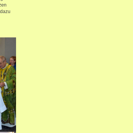
zen
 dazu