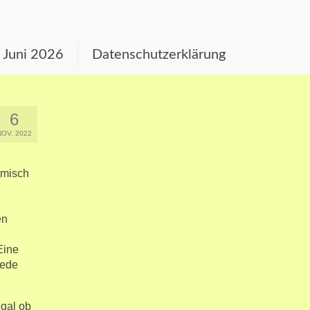
s Juni 2026
Datenschutzerklärung
6
NOV. 2022
hmisch
en
Eine
jede
egal ob