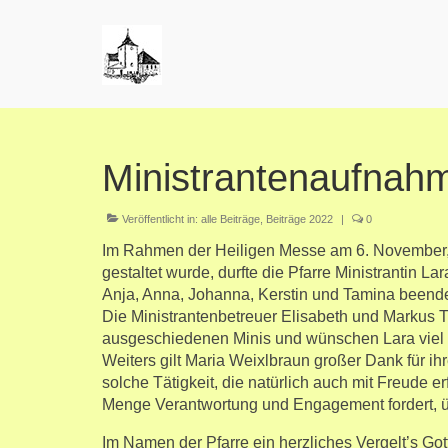
Ministrantenaufnah
Veröffentlicht in:
alle Beiträge
,
Beiträge 2022
|
0
Im Rahmen der Heiligen Messe am 6. November, 
gestaltet wurde, durfte die Pfarre Ministrantin L
Anja, Anna, Johanna, Kerstin und Tamina beendete
Die Ministrantenbetreuer Elisabeth und Markus Ti
ausgeschiedenen Minis und wünschen Lara viel 
Weiters gilt Maria Weixlbraun großer Dank für ih
solche Tätigkeit, die natürlich auch mit Freude 
Menge Verantwortung und Engagement fordert, ü
Im Namen der Pfarre ein herzliches Vergelt’s Got