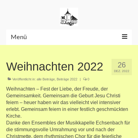
Menü
Beiträge bis Juni 2026
Weihnachten 2022
26
Datenschutzerklärung
DEZ. 2022
Veröffentlicht in:
alle Beiträge
,
Beiträge 2022
|
0
Weihnachten – Fest der Liebe, der Freude, der
Gemeinsamkeit. Gemeinsam die Geburt Jesu Christi
feiern – heuer haben wir das vielleicht viel intensiver
erlebt. Gemeinsam feiern in einer festlich geschmückten
Kirche.
Danke den Ensembles der Musikkapelle Echsenbach für
die stimmungsvolle Umrahmung vor und nach der
Christmette, dem rhythmischen Chor für die feierliche