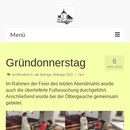
Menü
Beiträge bis Juni 2026
Gründonnerstag
6
Datenschutzerklärung
APR. 2023
Veröffentlicht in:
alle Beiträge
,
Beiträge 2023
|
0
Im Rahmen der Feier des letzten Abendmahls wurde
auch die überlieferte Fußwaschung durchgeführt.
Anschließend wurde bei der Ölbergwache gemeinsam
gebetet.