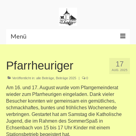
Menü
Beiträge bis Juni 2026
Pfarrheuriger
17
Datenschutzerklärung
AUG. 2025
Veröffentlicht in:
alle Beiträge
,
Beiträge 2025
|
0
Am 16. und 17. August wurde vom Pfarrgemeinderat
wieder zum Pfarrheurigen eingeladen. Dank vieler
Besucher konnten wir gemeinsam ein gemütliches,
schmackhaftes, buntes und fröhliches Wochenende
verbringen. Gestartet hat am Samstag die Katholische
Jugend, die im Rahmen des SommerSpaß in
Echsenbach von 15 bis 17 Uhr Kinder mit einem
Stationsbetrieb begeistert hat.