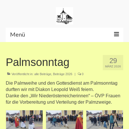
Menü
Beiträge bis Juni 2026
Palmsonntag
29
Datenschutzerklärung
MÄRZ 2026
Veröffentlicht in:
alle Beiträge
,
Beiträge 2026
|
0
Die Palmweihe und den Gottesdienst am Palmsonntag
durften wir mit Diakon Leopold Weiß feiern.
Danke den „Wir Niederösterreicherinnen“ – ÖVP Frauen
für die Vorbereitung und Verteilung der Palmzweige.