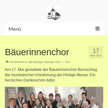
Menü
Beiträge bis Juni 2026
Bäuerinnenchor
17
Datenschutzerklärung
MAI 2026
Veröffentlicht in:
alle Beiträge
,
Beiträge 2026
|
0
Am 17. Mai gestaltete der Bäuerinnenchor Bernschlag
die musikalische Umrahmung der Heilige Messe. Ein
herzliches Dankeschön dafür.