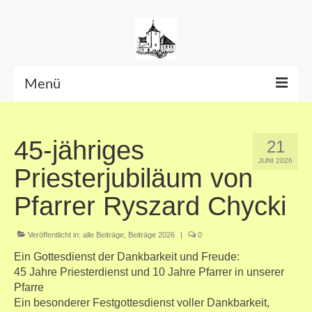
Menü
Beiträge bis Juni 2026
45-jähriges
21
Datenschutzerklärung
JUNI 2026
Priesterjubiläum von
Pfarrer Ryszard Chycki
Veröffentlicht in:
alle Beiträge
,
Beiträge 2026
|
0
Ein Gottesdienst der Dankbarkeit und Freude:
45 Jahre Priesterdienst und 10 Jahre Pfarrer in unserer
Pfarre
Ein besonderer Festgottesdienst voller Dankbarkeit,