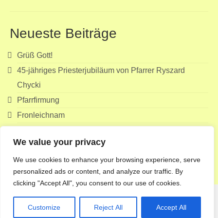
Neueste Beiträge
Grüß Gott!
45-jähriges Priesterjubiläum von Pfarrer Ryszard
Chycki
Pfarrfirmung
Fronleichnam
Erstkommunion
We value your privacy
Suchen
We use cookies to enhance your browsing experience, serve
nach:
personalized ads or content, and analyze our traffic. By
clicking "Accept All", you consent to our use of cookies.
Customize
Reject All
Accept All
© 2026 Pfarre Echsenbach