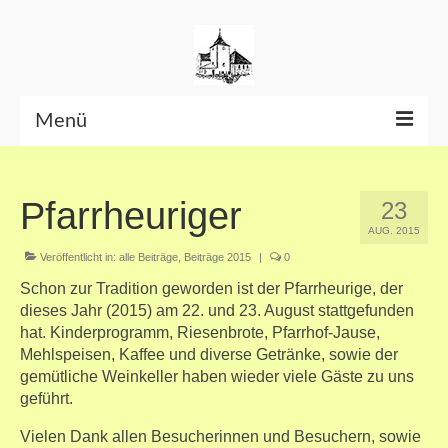
Menü
Beiträge bis Juni 2026
Pfarrheuriger
23
Datenschutzerklärung
AUG. 2015
Veröffentlicht in:
alle Beiträge
,
Beiträge 2015
|
0
Schon zur Tradition geworden ist der Pfarrheurige, der
dieses Jahr (2015) am 22. und 23. August stattgefunden
hat. Kinderprogramm, Riesenbrote, Pfarrhof-Jause,
Mehlspeisen, Kaffee und diverse Getränke, sowie der
gemütliche Weinkeller haben wieder viele Gäste zu uns
geführt.
Vielen Dank allen Besucherinnen und Besuchern, sowie