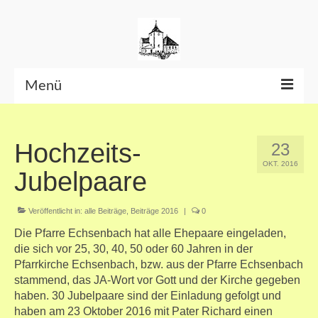
Menü
Beiträge bis Juni 2026
Hochzeits-
23
Datenschutzerklärung
OKT. 2016
Jubelpaare
Veröffentlicht in:
alle Beiträge
,
Beiträge 2016
|
0
Die Pfarre Echsenbach hat alle Ehepaare eingeladen,
die sich vor 25, 30, 40, 50 oder 60 Jahren in der
Pfarrkirche Echsenbach, bzw. aus der Pfarre Echsenbach
stammend, das JA-Wort vor Gott und der Kirche gegeben
haben. 30 Jubelpaare sind der Einladung gefolgt und
haben am 23 Oktober 2016 mit Pater Richard einen