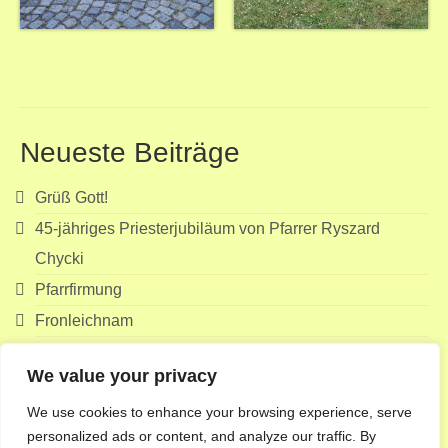
Neueste Beiträge
Grüß Gott!
45-jähriges Priesterjubiläum von Pfarrer Ryszard
Chycki
Pfarrfirmung
Fronleichnam
Erstkommunion
We value your privacy
Suchen
We use cookies to enhance your browsing experience, serve
nach:
personalized ads or content, and analyze our traffic. By