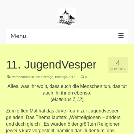
Menü
Beiträge bis Juni 2026
11. JugendVesper
4
Datenschutzerklärung
NOV. 2017
Veröffentlicht in:
alle Beiträge
,
Beiträge 2017
|
0
Alles, was ihr wollt, dass euch die Menschen tun, das tut
auch ihr ihnen ebenso.
(
Matthäus 7,12
)
Zum elften Mal hat das JuVe-Team zur Jugendvesper
geladen. Das Thema lautete: „Weltreligionen – anders
und doch gleich“. Es wurden 5 der größten Religionen
jeweils kurz vorgestellt, nämlich das Judentum, das