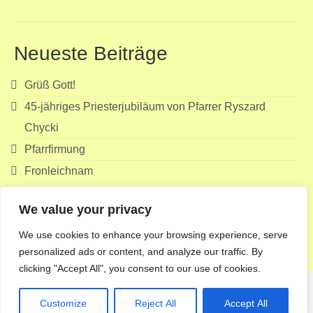
Neueste Beiträge
Grüß Gott!
45-jähriges Priesterjubiläum von Pfarrer Ryszard
Chycki
Pfarrfirmung
Fronleichnam
Erstkommunion
We value your privacy
Suchen
We use cookies to enhance your browsing experience, serve
nach:
personalized ads or content, and analyze our traffic. By
clicking "Accept All", you consent to our use of cookies.
Customize
Reject All
Accept All
© 2026 Pfarre Echsenbach