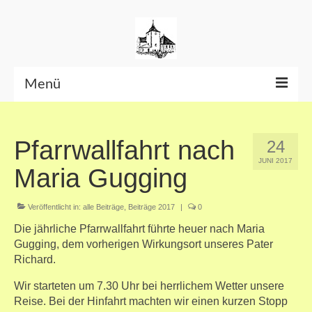
Menü
Beiträge bis Juni 2026
Pfarrwallfahrt nach
24
Datenschutzerklärung
JUNI 2017
Maria Gugging
Veröffentlicht in:
alle Beiträge
,
Beiträge 2017
|
0
Die jährliche Pfarrwallfahrt führte heuer nach Maria
Gugging, dem vorherigen Wirkungsort unseres Pater
Richard.
Wir starteten um 7.30 Uhr bei herrlichem Wetter unsere
Reise. Bei der Hinfahrt machten wir einen kurzen Stopp