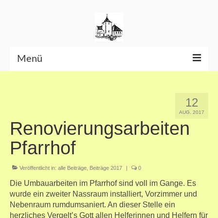
Menü
Beiträge bis Juni 2026
12
Datenschutzerklärung
AUG. 2017
Renovierungsarbeiten
Pfarrhof
Veröffentlicht in:
alle Beiträge
,
Beiträge 2017
|
0
Die Umbauarbeiten im Pfarrhof sind voll im Gange. Es
wurde ein zweiter Nassraum installiert, Vorzimmer und
Nebenraum rumdumsaniert. An dieser Stelle ein
herzliches Vergelt’s Gott allen Helferinnen und Helfern für