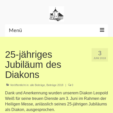
Menü
Beiträge bis Juni 2026
25-jähriges
3
Datenschutzerklärung
JUNI 2018
Jubiläum des
Diakons
Veröffentlicht in:
alle Beiträge
,
Beiträge 2018
|
0
Dank und Anerkennung wurden unserem Diakon Leopold
Weiß für seine treuen Dienste am 3. Juni im Rahmen der
Heiligen Messe, anlässlich seines 25-jährigen Jubiläums
als Diakon, ausgesprochen.