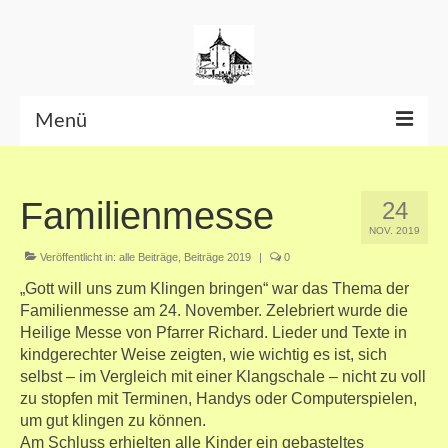
Menü
Beiträge bis Juni 2026
Familienmesse
24
Datenschutzerklärung
NOV. 2019
Veröffentlicht in:
alle Beiträge
,
Beiträge 2019
|
0
„Gott will uns zum Klingen bringen“ war das Thema der
Familienmesse am 24. November. Zelebriert wurde die
Heilige Messe von Pfarrer Richard. Lieder und Texte in
kindgerechter Weise zeigten, wie wichtig es ist, sich
selbst – im Vergleich mit einer Klangschale – nicht zu voll
zu stopfen mit Terminen, Handys oder Computerspielen,
um gut klingen zu können.
Am Schluss erhielten alle Kinder ein gebasteltes