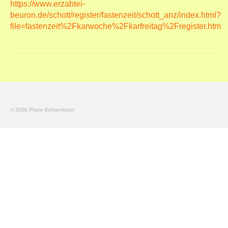
https://www.erzabtei-
beuron.de/schott/register/fastenzeit/schott_anz/index.html?
file=fastenzeit%2Fkarwoche%2Fkarfreitag%2Fregister.htm
© 2026 Pfarre Echsenbach