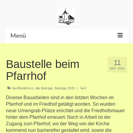
Menü
Beiträge bis Juni 2026
Baustelle beim
11
Datenschutzerklärung
SEP. 2020
Pfarrhof
Veröffentlicht in:
alle Beiträge
,
Beiträge 2020
|
0
Diverse Bauarbeiten sind in den letzten Wochen im
Pfarrhof und im Friedhof getätigt worden. So wurden
neue Urnengrab-Plätze errichtet und die Friedhofsmauer
hinter dem Pfarrhof erneuert. Noch in Arbeit ist der
Zugang zum Pfarrhof, wo der Weg von der Kirche
kommend nun barrierefrei gestaltet wird, sowie die