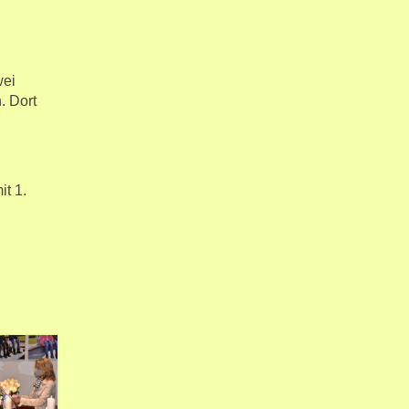
wei
. Dort
t 1.