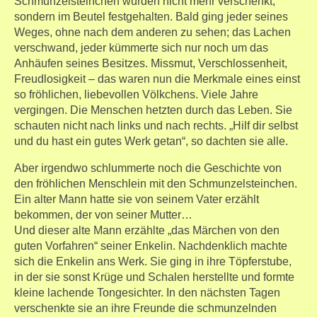
Schmunzelsteinchen wurden nicht mehr verschenkt,
sondern im Beutel festgehalten. Bald ging jeder seines
Weges, ohne nach dem anderen zu sehen; das Lachen
verschwand, jeder kümmerte sich nur noch um das
Anhäufen seines Besitzes. Missmut, Verschlossenheit,
Freudlosigkeit – das waren nun die Merkmale eines einst
so fröhlichen, liebevollen Völkchens. Viele Jahre
vergingen. Die Menschen hetzten durch das Leben. Sie
schauten nicht nach links und nach rechts. „Hilf dir selbst
und du hast ein gutes Werk getan“, so dachten sie alle.
Aber irgendwo schlummerte noch die Geschichte von
den fröhlichen Menschlein mit den Schmunzelsteinchen.
Ein alter Mann hatte sie von seinem Vater erzählt
bekommen, der von seiner Mutter…
Und dieser alte Mann erzählte „das Märchen von den
guten Vorfahren“ seiner Enkelin. Nachdenklich machte
sich die Enkelin ans Werk. Sie ging in ihre Töpferstube,
in der sie sonst Krüge und Schalen herstellte und formte
kleine lachende Tongesichter. In den nächsten Tagen
verschenkte sie an ihre Freunde die schmunzelnden